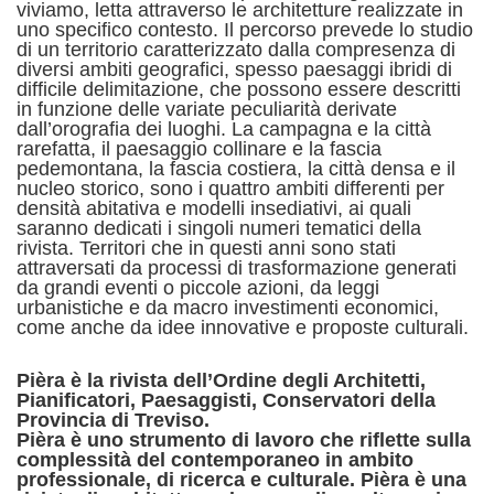
viviamo, letta attraverso le architetture realizzate in
uno specifico contesto. Il percorso prevede lo studio
di un territorio caratterizzato dalla compresenza di
diversi ambiti geografici, spesso paesaggi ibridi di
difficile delimitazione, che possono essere descritti
in funzione delle variate peculiarità derivate
dall’orografia dei luoghi. La campagna e la città
rarefatta, il paesaggio collinare e la fascia
pedemontana, la fascia costiera, la città densa e il
nucleo storico, sono i quattro ambiti differenti per
densità abitativa e modelli insediativi, ai quali
saranno dedicati i singoli numeri tematici della
rivista. Territori che in questi anni sono stati
attraversati da processi di trasformazione generati
da grandi eventi o piccole azioni, da leggi
urbanistiche e da macro investimenti economici,
come anche da idee innovative e proposte culturali.
Pièra è la rivista dell’Ordine degli Architetti,
Pianificatori, Paesaggisti, Conservatori della
Provincia di Treviso.
Pièra è uno strumento di lavoro che riflette sulla
complessità del contemporaneo in ambito
professionale, di ricerca e culturale. Pièra è una