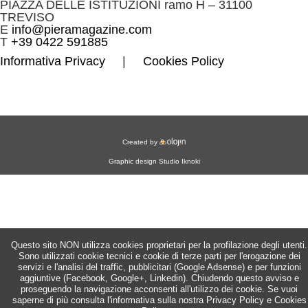
PIAZZA DELLE ISTITUZIONI ramo H – 31100
TREVISO
E
info@pieramagazine.com
T
+39 0422 591885
Informativa Privacy
|
Cookies Policy
Created by
Graphic design
Studio Iknoki
Questo sito NON utilizza cookies proprietari per la profilazione degli utenti.
Sono utilizzati cookie tecnici e cookie di terze parti per l'erogazione dei
servizi e l'analisi del traffic, pubblicitari (Google Adsense) e per funzioni
aggiuntive (Facebook, Google+, Linkedin). Chiudendo questo avviso e
proseguendo la navigazione acconsenti all'utilizzo dei cookie. Se vuoi
saperne di più consulta l'informativa sulla nostra Privacy Policy e Cookies