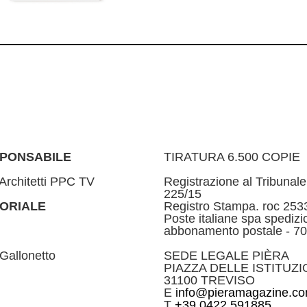
SPONSABILE
TIRATURA 6.500 COPIE
Architetti PPC TV
Registrazione al Tribunale
225/15
TORIALE
Registro Stampa. roc 253
Poste italiane spa spedizi
abbonamento postale - 70
Gallonetto
SEDE LEGALE PIÈRA
PIAZZA DELLE ISTITUZIO
31100 TREVISO
E
info@pieramagazine.c
T
+39 0422 591885