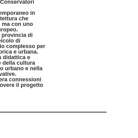
, Conservatori
ntemporaneo in
itettura che
to ma con uno
uropeo.
 provincia di
icolo di
rio complesso per
orica e urbana.
 didattica e
 della cultura
o urbano e nella
vative.
nera connessioni
overe il progetto