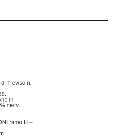
 di Treviso n.
38.
one in
% ne/tv.
NI ramo H –
om