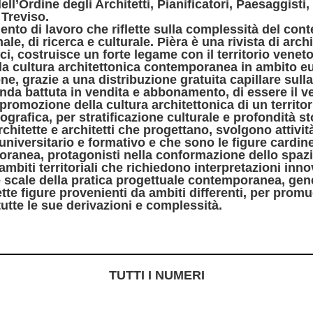
 dell’Ordine degli Architetti, Pianificatori, Paesaggisti
 Treviso.
ento di lavoro che riflette sulla complessità del co
le, di ricerca e culturale. Pièra è una rivista di arch
ci, costruisce un forte legame con il territorio vene
a cultura architettonica contemporanea in ambito e
ne, grazie a una distribuzione gratuita capillare sulla
onda battuta in vendita e abbonamento, di essere il ve
romozione della cultura architettonica di un territo
grafica, per stratificazione culturale e profondità st
chitette e architetti che progettano, svolgono attività
universitario e formativo e che sono le figure cardine
ranea, protagonisti nella conformazione dello spazi
biti territoriali che richiedono interpretazioni inno
le scale della pratica progettuale contemporanea, ge
tte figure provenienti da ambiti differenti, per promu
 tutte le sue derivazioni e complessità.
TUTTI I NUMERI