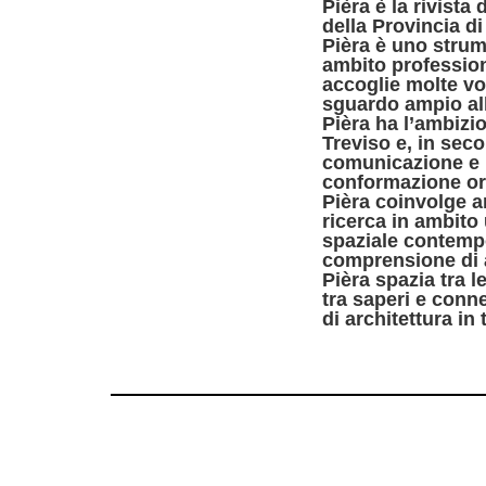
Pièra è la rivista
della Provincia di
Pièra è uno strum
ambito professiona
accoglie molte vo
sguardo ampio all
Pièra ha l’ambizio
Treviso e, in sec
comunicazione e p
conformazione oro
Pièra coinvolge ar
ricerca in ambito 
spaziale contempo
comprensione di am
Pièra spazia tra 
tra saperi e conne
di architettura in